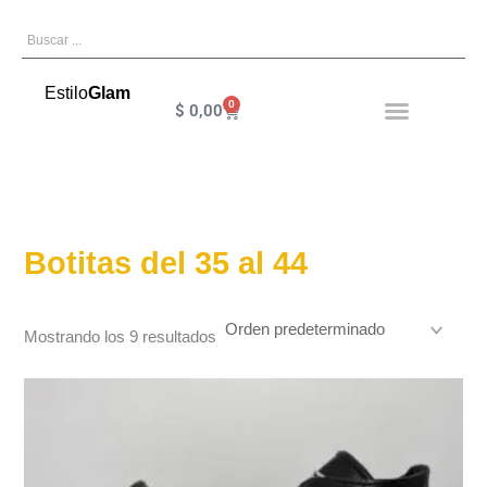
Ir
Search
al
contenido
Estilo
Glam
0
Cart
$
0,00
Botitas del 35 al 44
Mostrando los 9 resultados
Este
producto
tiene
múltiples