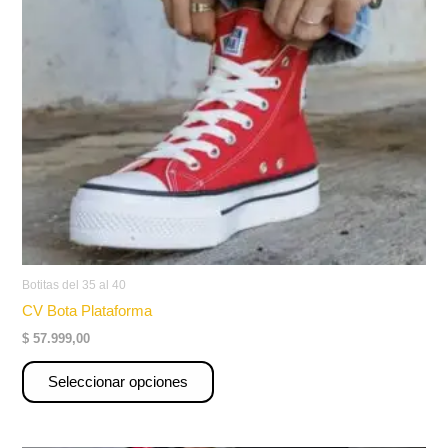
opciones
se
pueden
elegir
en
la
página
de
producto
Botitas del 35 al 40
CV Bota Plataforma
$
57.999,00
Seleccionar opciones