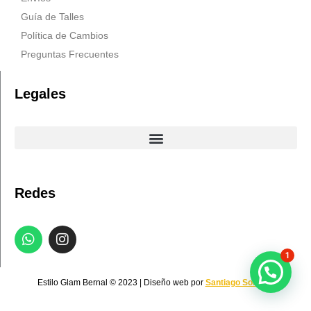
Guía de Talles
Política de Cambios
Preguntas Frecuentes
Legales
Redes
W
I
h
n
1
a
s
t
t
Estilo Glam Bernal © 2023 | Diseño web por
Santiago Sobrero
s
a
a
g