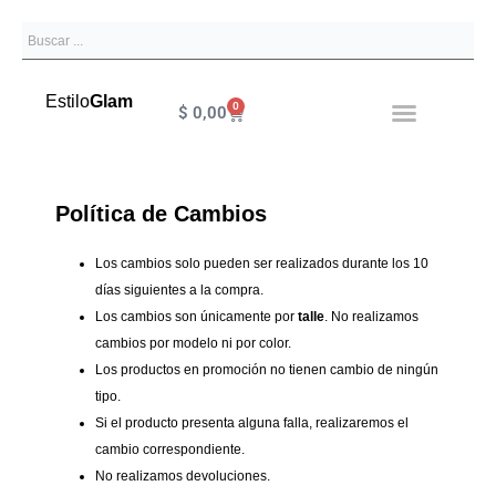
Ir
Search
al
contenido
Estilo
Glam
0
Cart
$
0,00
Política de Cambios
Los cambios solo pueden ser realizados durante los 10
días siguientes a la compra.
Los cambios son únicamente por
talle
. No realizamos
cambios por modelo ni por color.
Los productos en promoción no tienen cambio de ningún
tipo.
Si el producto presenta alguna falla, realizaremos el
cambio correspondiente.
No realizamos devoluciones.