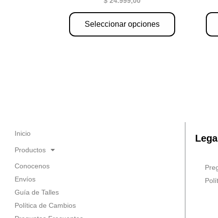
$
24.999,00
de
producto
Seleccionar opciones
Inicio
Lega
Productos
Conocenos
Pre
Envíos
Polí
Guía de Talles
Política de Cambios