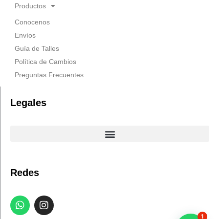
Productos
Conocenos
Envíos
Guía de Talles
Política de Cambios
Preguntas Frecuentes
Legales
Redes
W
I
h
n
1