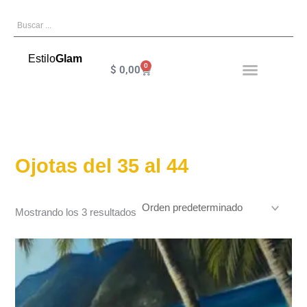
Ir
Search
al
contenido
Estilo
Glam
0
Cart
$
0,00
Ojotas del 35 al 44
Mostrando los 3 resultados
Este
producto
tiene
múltiples