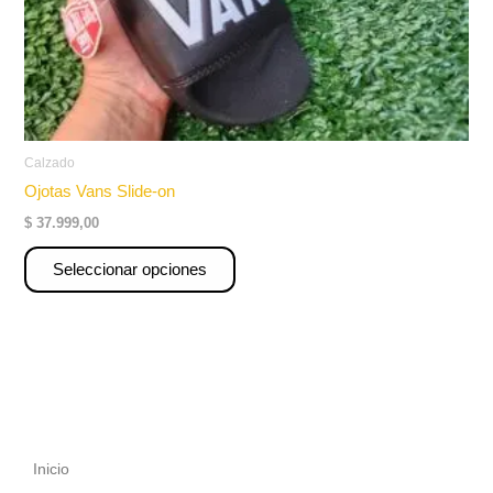
la
página
de
producto
Calzado
Ojotas Vans Slide-on
$
37.999,00
Seleccionar opciones
Inicio