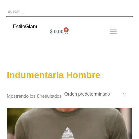
Ir
Search
al
contenido
Estilo
Glam
0
Cart
$
0,00
Indumentaria Hombre
Mostrando los 8 resultados
Este
producto
tiene
múltiples