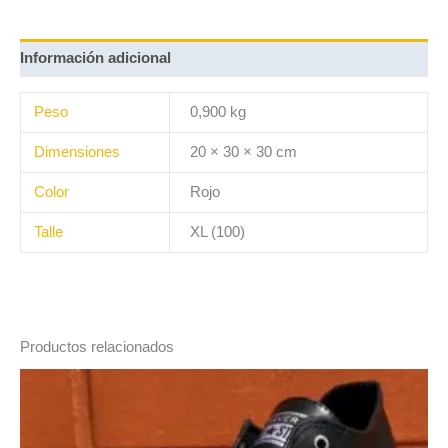
Información adicional
Peso
0,900 kg
Dimensiones
20 × 30 × 30 cm
Color
Rojo
Talle
XL (100)
Productos relacionados
Este
producto
tiene