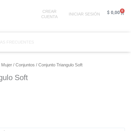
CREAR
0
Cart
$
0,00
INICIAR SESIÓN
CUENTA
AS FRECUENTES
 Mujer
/
Conjuntos
/ Conjunto Triangulo Soft
gulo Soft