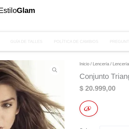
Estilo
Glam
GUÍA DE TALLES
POLÍTICA DE CAMBIOS
PREGUNT
Conjunto
Inicio
/
Lencería
/
Lencería
Triangulo
Conjunto Trian
Soft
cantidad
$
20.999,00